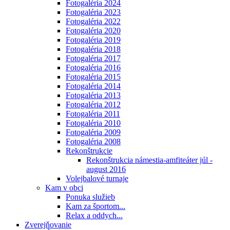
Fotogaléria 2024
Fotogaléria 2023
Fotogaléria 2022
Fotogaléria 2020
Fotogaléria 2019
Fotogaléria 2018
Fotogaléria 2017
Fotogaléria 2016
Fotogaléria 2015
Fotogaléria 2014
Fotogaléria 2013
Fotogaléria 2012
Fotogaléria 2011
Fotogaléria 2010
Fotogaléria 2009
Fotogaléria 2008
Rekonštrukcie
Rekonštrukcia námestia-amfiteáter júl -
august 2016
Volejbalové turnaje
Kam v obci
Ponuka služieb
Kam za športom...
Relax a oddych...
Zverejňovanie