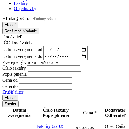
Faktúry
Objednávky
Hľadaný výraz
Hľadať
Rozšírené hľadanie
Dodávateľ
IČO Dodávatelia
Dátum zverejnenia od
Dátum zverejnenia do
Zverejnený v roku
Číslo faktúry
Popis plnenia
Cena od
Cena do
Zrušiť filter
Zavrieť
Dátum
Číslo faktúry
Dodávateľ
Cena *
zverejnenia
Popis plnenia
Odberateľ
Faktúry 6/2025
Obec Čaňa
85 349,38