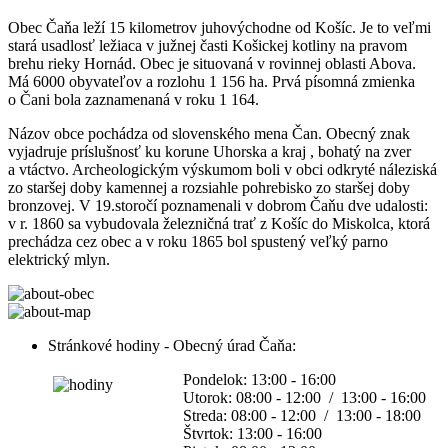
Obec Čaňa leží 15 kilometrov juhovýchodne od Košíc. Je to veľmi
stará usadlosť ležiaca v južnej časti Košickej kotliny na pravom
brehu rieky Hornád. Obec je situovaná v rovinnej oblasti Abova.
Má 6000 obyvateľov a rozlohu 1 156 ha. Prvá písomná zmienka
o Čani bola zaznamenaná v roku 1 164.
Názov obce pochádza od slovenského mena Čan. Obecný znak
vyjadruje príslušnosť ku korune Uhorska a kraj , bohatý na zver
a vtáctvo. Archeologickým výskumom boli v obci odkryté náleziská
zo staršej doby kamennej a rozsiahle pohrebisko zo staršej doby
bronzovej. V 19.storočí poznamenali v dobrom Čaňu dve udalosti:
v r. 1860 sa vybudovala železničná trať z Košíc do Miskolca, ktorá
prechádza cez obec a v roku 1865 bol spustený veľký parno
elektrický mlyn.
Stránkové hodiny - Obecný úrad Čaňa:
Pondelok: 13:00 - 16:00
Utorok: 08:00 - 12:00 / 13:00 - 16:00
Streda: 08:00 - 12:00 / 13:00 - 18:00
Štvrtok: 13:00 - 16:00