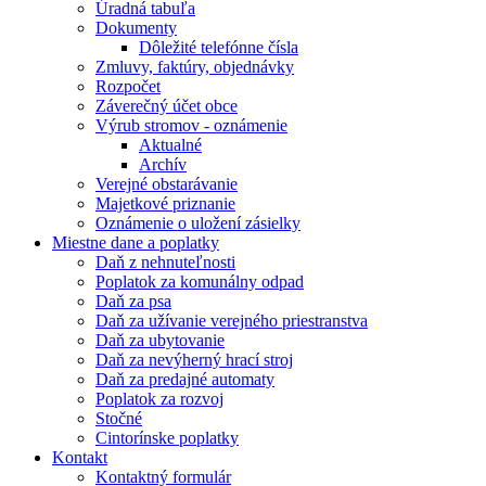
Úradná tabuľa
Dokumenty
Dôležité telefónne čísla
Zmluvy, faktúry, objednávky
Rozpočet
Záverečný účet obce
Výrub stromov - oznámenie
Aktualné
Archív
Verejné obstarávanie
Majetkové priznanie
Oznámenie o uložení zásielky
Miestne dane a poplatky
Daň z nehnuteľnosti
Poplatok za komunálny odpad
Daň za psa
Daň za užívanie verejného priestranstva
Daň za ubytovanie
Daň za nevýherný hrací stroj
Daň za predajné automaty
Poplatok za rozvoj
Stočné
Cintorínske poplatky
Kontakt
Kontaktný formulár