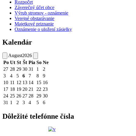
Rozpočet
Záverečný účet obce
Výrub stromov - oznámenie
Verejné obstarávanie
Majetkové priznanie
Oznámenie o uložení zásielky
Kalendár
August
2026
Po
Ut
St
Št
Pia
So
Ne
27
28
29
30
31
1
2
3
4
5
6
7
8
9
10
11
12
13
14
15
16
17
18
19
20
21
22
23
24
25
26
27
28
29
30
31
1
2
3
4
5
6
Dôležité telefónne čísla