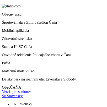
Obecný úrad
Športová hala a Zimný štadión Čaňa
Mobilná aplikácia
Zdravotné stredisko
Stanica HaZZ Čaňa
Obvodné oddelenie Policajného zboru v Čani
Pošta
Materská škola v Čani...
Detský park na rozhraní ulíc Erveňská a Slobody...
Obec
ČAŇA
Verzia pre seniorov
SK
Slovensky
SK
Slovensky