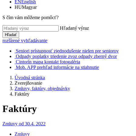
EN
English
HU
Magyar
S čím vám môžeme pomôcť?
Hľadaný výraz
Hľadať
rozšírené vyhľadávanie
Seniori
prístupnosť
zjednodušenie
nielen pre seniorov
Odpady
poplatky
triedenie
zvoz odpady
zberný dvor
Cintorín
mapa
kontakt
fotogaléria
Mob. APP
prehľad
informácie
na stiahnutie
Úvodná stránka
Zverejňovanie
Zmluvy, faktúry, objednávky
Faktúry
Faktúry
Zmluvy od 30.4. 2022
Zmluvy