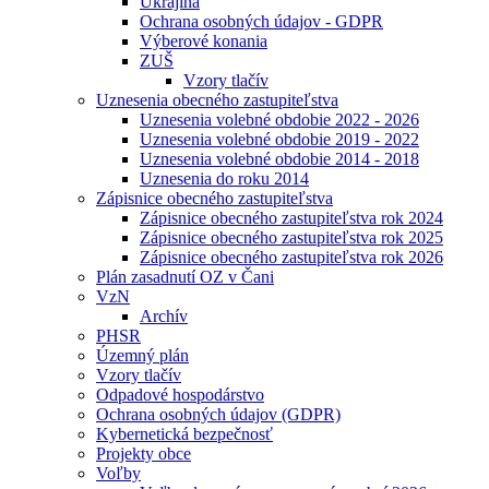
Ukrajina
Ochrana osobných údajov - GDPR
Výberové konania
ZUŠ
Vzory tlačív
Uznesenia obecného zastupiteľstva
Uznesenia volebné obdobie 2022 - 2026
Uznesenia volebné obdobie 2019 - 2022
Uznesenia volebné obdobie 2014 - 2018
Uznesenia do roku 2014
Zápisnice obecného zastupiteľstva
Zápisnice obecného zastupiteľstva rok 2024
Zápisnice obecného zastupiteľstva rok 2025
Zápisnice obecného zastupiteľstva rok 2026
Plán zasadnutí OZ v Čani
VzN
Archív
PHSR
Územný plán
Vzory tlačív
Odpadové hospodárstvo
Ochrana osobných údajov (GDPR)
Kybernetická bezpečnosť
Projekty obce
Voľby