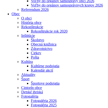
Voľby do orgánov samosprávy obcí 2026
Voľby do orgánov samosprávnych krajov 2026
Referendum 2026
Obec
O obci
História obce
Rekonštrukcie
Rekonštrukcie rok 2020
Inštitúcie
Školstvo
Obecná knižnica
Zdravotnictvo
Cirkev
Pošta
Kultúra
Kultúrne podujatia
Kalendár akcií
Aktuality
Šport
Športove podujatia
Cintorín obce
Detské ihriská
Fotogaléria
Fotogaléria 2026
Fotogaléria 2025