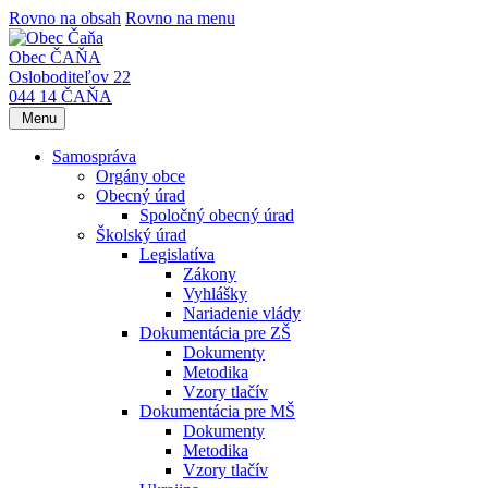
Rovno na obsah
Rovno na menu
Obec ČAŇA
Osloboditeľov 22
044 14 ČAŇA
Menu
Samospráva
Orgány obce
Obecný úrad
Spoločný obecný úrad
Školský úrad
Legislatíva
Zákony
Vyhlášky
Nariadenie vlády
Dokumentácia pre ZŠ
Dokumenty
Metodika
Vzory tlačív
Dokumentácia pre MŠ
Dokumenty
Metodika
Vzory tlačív