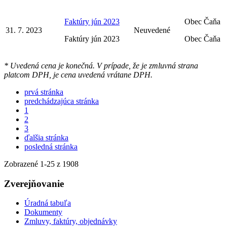
Faktúry jún 2023
Obec Čaňa
31. 7. 2023
Neuvedené
Faktúry jún 2023
Obec Čaňa
* Uvedená cena je konečná. V prípade, že je zmluvná strana
platcom DPH, je cena uvedená vrátane DPH.
prvá stránka
predchádzajúca stránka
1
2
3
ďalšia stránka
posledná stránka
Zobrazené
1
-
25
z 1908
Zverejňovanie
Úradná tabuľa
Dokumenty
Zmluvy, faktúry, objednávky