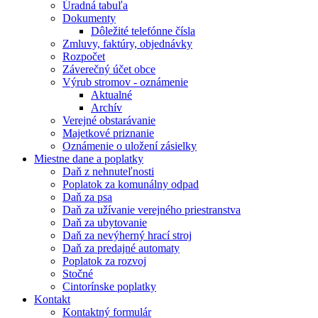
Úradná tabuľa
Dokumenty
Dôležité telefónne čísla
Zmluvy, faktúry, objednávky
Rozpočet
Záverečný účet obce
Výrub stromov - oznámenie
Aktualné
Archív
Verejné obstarávanie
Majetkové priznanie
Oznámenie o uložení zásielky
Miestne dane a poplatky
Daň z nehnuteľnosti
Poplatok za komunálny odpad
Daň za psa
Daň za užívanie verejného priestranstva
Daň za ubytovanie
Daň za nevýherný hrací stroj
Daň za predajné automaty
Poplatok za rozvoj
Stočné
Cintorínske poplatky
Kontakt
Kontaktný formulár