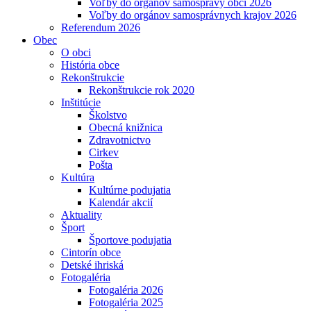
Voľby do orgánov samosprávy obcí 2026
Voľby do orgánov samosprávnych krajov 2026
Referendum 2026
Obec
O obci
História obce
Rekonštrukcie
Rekonštrukcie rok 2020
Inštitúcie
Školstvo
Obecná knižnica
Zdravotnictvo
Cirkev
Pošta
Kultúra
Kultúrne podujatia
Kalendár akcií
Aktuality
Šport
Športove podujatia
Cintorín obce
Detské ihriská
Fotogaléria
Fotogaléria 2026
Fotogaléria 2025