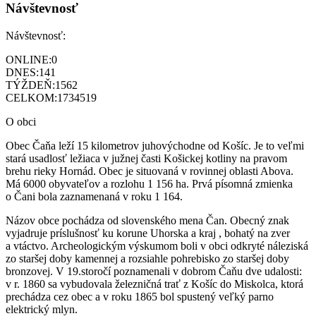
Návštevnosť
Návštevnosť:
ONLINE:
0
DNES:
141
TÝŽDEŇ:
1562
CELKOM:
1734519
O obci
Obec Čaňa leží 15 kilometrov juhovýchodne od Košíc. Je to veľmi
stará usadlosť ležiaca v južnej časti Košickej kotliny na pravom
brehu rieky Hornád. Obec je situovaná v rovinnej oblasti Abova.
Má 6000 obyvateľov a rozlohu 1 156 ha. Prvá písomná zmienka
o Čani bola zaznamenaná v roku 1 164.
Názov obce pochádza od slovenského mena Čan. Obecný znak
vyjadruje príslušnosť ku korune Uhorska a kraj , bohatý na zver
a vtáctvo. Archeologickým výskumom boli v obci odkryté náleziská
zo staršej doby kamennej a rozsiahle pohrebisko zo staršej doby
bronzovej. V 19.storočí poznamenali v dobrom Čaňu dve udalosti:
v r. 1860 sa vybudovala železničná trať z Košíc do Miskolca, ktorá
prechádza cez obec a v roku 1865 bol spustený veľký parno
elektrický mlyn.