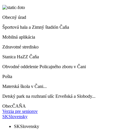
Obecný úrad
Športová hala a Zimný štadión Čaňa
Mobilná aplikácia
Zdravotné stredisko
Stanica HaZZ Čaňa
Obvodné oddelenie Policajného zboru v Čani
Pošta
Materská škola v Čani...
Detský park na rozhraní ulíc Erveňská a Slobody...
Obec
ČAŇA
Verzia pre seniorov
SK
Slovensky
SK
Slovensky