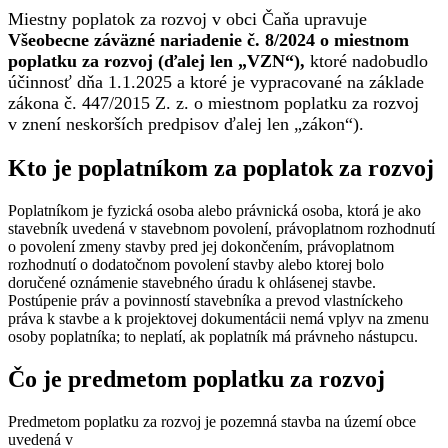
Miestny poplatok za rozvoj v obci Čaňa upravuje
Všeobecne záväzné nariadenie č. 8/2024 o miestnom
poplatku za rozvoj (ďalej len „VZN“),
ktoré nadobudlo
účinnosť dňa 1.1.2025 a ktoré je vypracované na základe
zákona č. 447/2015 Z. z. o miestnom poplatku za rozvoj
v znení neskorších predpisov ďalej len „zákon“).
Kto je poplatníkom za poplatok za rozvoj
Poplatníkom je fyzická osoba alebo právnická osoba, ktorá je ako
stavebník uvedená v stavebnom povolení, právoplatnom rozhodnutí
o povolení zmeny stavby pred jej dokončením, právoplatnom
rozhodnutí o dodatočnom povolení stavby alebo ktorej bolo
doručené oznámenie stavebného úradu k ohlásenej stavbe.
Postúpenie práv a povinností stavebníka a prevod vlastníckeho
práva k stavbe a k projektovej dokumentácii nemá vplyv na zmenu
osoby poplatníka; to neplatí, ak poplatník má právneho nástupcu.
Čo je predmetom poplatku za rozvoj
Predmetom poplatku za rozvoj je pozemná stavba na území obce
uvedená v