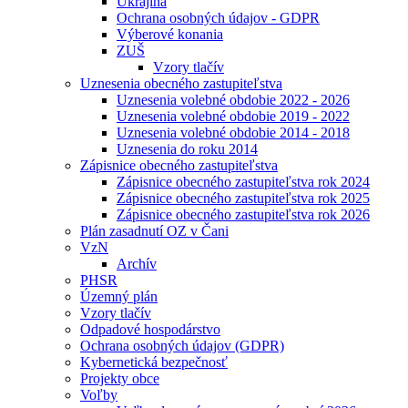
Ukrajina
Ochrana osobných údajov - GDPR
Výberové konania
ZUŠ
Vzory tlačív
Uznesenia obecného zastupiteľstva
Uznesenia volebné obdobie 2022 - 2026
Uznesenia volebné obdobie 2019 - 2022
Uznesenia volebné obdobie 2014 - 2018
Uznesenia do roku 2014
Zápisnice obecného zastupiteľstva
Zápisnice obecného zastupiteľstva rok 2024
Zápisnice obecného zastupiteľstva rok 2025
Zápisnice obecného zastupiteľstva rok 2026
Plán zasadnutí OZ v Čani
VzN
Archív
PHSR
Územný plán
Vzory tlačív
Odpadové hospodárstvo
Ochrana osobných údajov (GDPR)
Kybernetická bezpečnosť
Projekty obce
Voľby