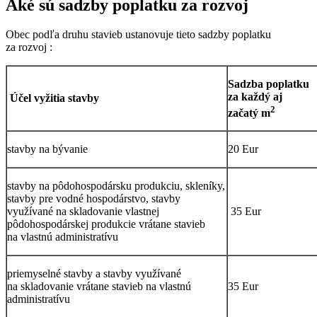
Aké sú sadzby poplatku za rozvoj
Obec podľa druhu stavieb ustanovuje tieto sadzby poplatku
za rozvoj :
Sadzba poplatku
za každý aj
Účel vyžitia stavby
2
začatý m
stavby na bývanie
20 Eur
stavby na pôdohospodársku produkciu, skleníky,
stavby pre vodné hospodárstvo, stavby
využívané na skladovanie vlastnej
35 Eur
pôdohospodárskej produkcie vrátane stavieb
na vlastnú administratívu
priemyselné stavby a stavby využívané
na skladovanie vrátane stavieb na vlastnú
35 Eur
administratívu