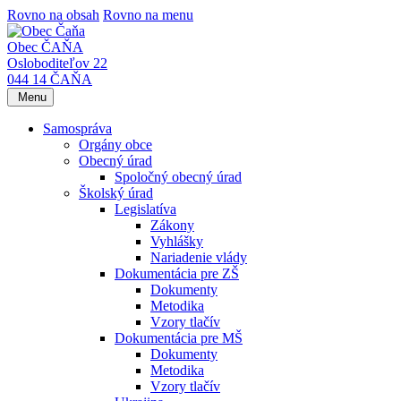
Rovno na obsah
Rovno na menu
Obec ČAŇA
Osloboditeľov 22
044 14 ČAŇA
Menu
Samospráva
Orgány obce
Obecný úrad
Spoločný obecný úrad
Školský úrad
Legislatíva
Zákony
Vyhlášky
Nariadenie vlády
Dokumentácia pre ZŠ
Dokumenty
Metodika
Vzory tlačív
Dokumentácia pre MŠ
Dokumenty
Metodika
Vzory tlačív