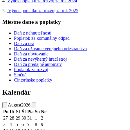
4.
Výnos poplatku za rozvoj za rok 2024
5.
Výnos poplatku za rozvoj za rok 2025
Miestne dane a poplatky
Daň z nehnuteľnosti
Poplatok za komunálny odpad
Daň za psa
Daň za užívanie verejného priestranstva
Daň za ubytovanie
Daň za nevýherný hrací stroj
Daň za predajné automaty
Poplatok za rozvoj
Stočné
Cintorínske poplatky
Kalendár
August
2026
Po
Ut
St
Št
Pia
So
Ne
27
28
29
30
31
1
2
3
4
5
6
7
8
9