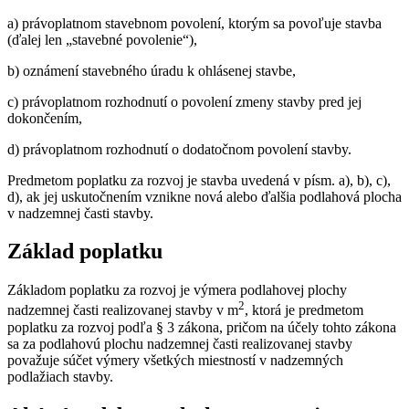
a) právoplatnom stavebnom povolení, ktorým sa povoľuje stavba
(ďalej len „stavebné povolenie“),
b) oznámení stavebného úradu k ohlásenej stavbe,
c) právoplatnom rozhodnutí o povolení zmeny stavby pred jej
dokončením,
d) právoplatnom rozhodnutí o dodatočnom povolení stavby.
Predmetom poplatku za rozvoj je stavba uvedená v písm. a), b), c),
d), ak jej uskutočnením vznikne nová alebo ďalšia podlahová plocha
v nadzemnej časti stavby.
Základ poplatku
Základom poplatku za rozvoj je výmera podlahovej plochy
2
nadzemnej časti realizovanej stavby v m
, ktorá je predmetom
poplatku za rozvoj podľa § 3 zákona, pričom na účely tohto zákona
sa za podlahovú plochu nadzemnej časti realizovanej stavby
považuje súčet výmery všetkých miestností v nadzemných
podlažiach stavby.