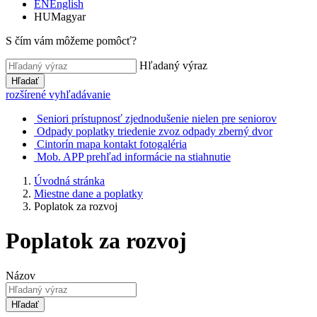
EN
English
HU
Magyar
S čím vám môžeme pomôcť?
Hľadaný výraz
Hľadať
rozšírené vyhľadávanie
Seniori
prístupnosť
zjednodušenie
nielen pre seniorov
Odpady
poplatky
triedenie
zvoz odpady
zberný dvor
Cintorín
mapa
kontakt
fotogaléria
Mob. APP
prehľad
informácie
na stiahnutie
Úvodná stránka
Miestne dane a poplatky
Poplatok za rozvoj
Poplatok za rozvoj
Názov
Hľadať