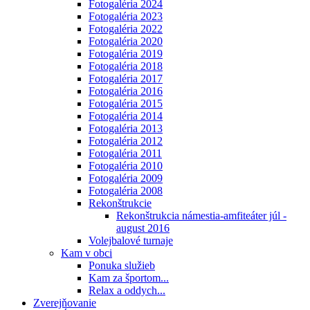
Fotogaléria 2024
Fotogaléria 2023
Fotogaléria 2022
Fotogaléria 2020
Fotogaléria 2019
Fotogaléria 2018
Fotogaléria 2017
Fotogaléria 2016
Fotogaléria 2015
Fotogaléria 2014
Fotogaléria 2013
Fotogaléria 2012
Fotogaléria 2011
Fotogaléria 2010
Fotogaléria 2009
Fotogaléria 2008
Rekonštrukcie
Rekonštrukcia námestia-amfiteáter júl -
august 2016
Volejbalové turnaje
Kam v obci
Ponuka služieb
Kam za športom...
Relax a oddych...
Zverejňovanie