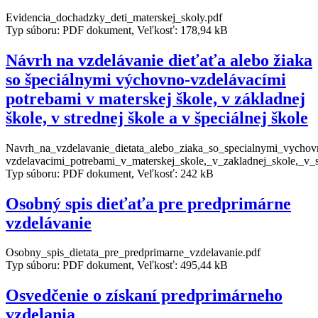
Evidencia_dochadzky_deti_materskej_skoly.pdf
Typ súboru: PDF dokument, Veľkosť: 178,94 kB
Návrh na vzdelávanie dieťaťa alebo žiaka
so špeciálnymi výchovno-vzdelávacími
potrebami v materskej škole, v základnej
škole, v strednej škole a v špeciálnej škole
Navrh_na_vzdelavanie_dietata_alebo_ziaka_so_specialnymi_vychov
vzdelavacimi_potrebami_v_materskej_skole,_v_zakladnej_skole,_v_s
Typ súboru: PDF dokument, Veľkosť: 242 kB
Osobný spis dieťaťa pre predprimárne
vzdelávanie
Osobny_spis_dietata_pre_predprimarne_vzdelavanie.pdf
Typ súboru: PDF dokument, Veľkosť: 495,44 kB
Osvedčenie o získaní predprimárneho
vzdelania