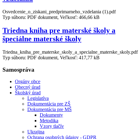
Osvedcenie_o_ziskani_predprimarneho_vzdelania (1).pdf
Typ súboru: PDF dokument, Veľkosť: 466,66 kB
Triedna kniha pre materské školy a
špeciálne materské školy
Triedna_kniha_pre_materske_skoly_a_specialne_materske_skoly.pdf
Typ súboru: PDF dokument, Veľkosť: 417,77 kB
Samospráva
Orgány obce
Obecný úrad
Školský úrad
Legislatíva
Dokumentácia pre ZŠ
Dokumentácia pre MŠ
Dokumenty
Metodika
Vzory tlačív
Ukrajina
Ochrana osobných údajov - GDPR