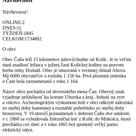
Návštevnosť
Návštevnosť:
ONLINE:
2
DNES:
11
TÝŽDEŇ:
1845
CELKOM:
1734802
O obci
Obec Čaňa leží 15 kilometrov juhovýchodne od Košíc. Je to veľmi
stará usadlosť ležiaca v južnej časti Košickej kotliny na pravom
brehu rieky Hornád. Obec je situovaná v rovinnej oblasti Abova.
Má 6000 obyvateľov a rozlohu 1 156 ha. Prvá písomná zmienka
o Čani bola zaznamenaná v roku 1 164.
Názov obce pochádza od slovenského mena Čan. Obecný znak
vyjadruje príslušnosť ku korune Uhorska a kraj , bohatý na zver
a vtáctvo. Archeologickým výskumom boli v obci odkryté náleziská
zo staršej doby kamennej a rozsiahle pohrebisko zo staršej doby
bronzovej. V 19.storočí poznamenali v dobrom Čaňu dve udalosti:
v r. 1860 sa vybudovala železničná trať z Košíc do Miskolca, ktorá
prechádza cez obec a v roku 1865 bol spustený veľký parno
elektrický mlyn.