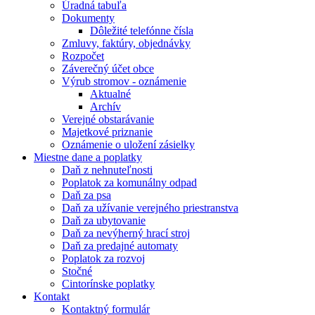
Úradná tabuľa
Dokumenty
Dôležité telefónne čísla
Zmluvy, faktúry, objednávky
Rozpočet
Záverečný účet obce
Výrub stromov - oznámenie
Aktualné
Archív
Verejné obstarávanie
Majetkové priznanie
Oznámenie o uložení zásielky
Miestne dane a poplatky
Daň z nehnuteľnosti
Poplatok za komunálny odpad
Daň za psa
Daň za užívanie verejného priestranstva
Daň za ubytovanie
Daň za nevýherný hrací stroj
Daň za predajné automaty
Poplatok za rozvoj
Stočné
Cintorínske poplatky
Kontakt
Kontaktný formulár