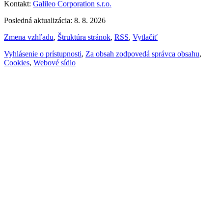
Kontakt:
Galileo Corporation s.r.o.
Posledná aktualizácia: 8. 8. 2026
Zmena vzhľadu
,
Štruktúra stránok
,
RSS
,
Vytlačiť
Vyhlásenie o prístupnosti
,
Za obsah zodpovedá správca obsahu
,
Cookies
,
Webové sídlo