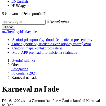
EN
English
HU
Magyar
S čím vám môžeme pomôcť?
Hľadaný výraz
Hľadať
rozšírené vyhľadávanie
Seniori
prístupnosť
zjednodušenie
nielen pre seniorov
Odpady
poplatky
triedenie
zvoz odpady
zberný dvor
Cintorín
mapa
kontakt
fotogaléria
Mob. APP
prehľad
informácie
na stiahnutie
Úvodná stránka
Obec
Fotogaléria
Fotogaléria 2024
Karneval na ľade
Karneval na ľade
Dňa 6.1.2024 sa na Zimnom štadióne v Čani uskutočnil Karneval
na ľade.