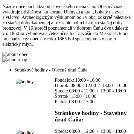
Názov obce pochádza od slovenského mena Čan. Obecný znak
vyjadruje príslušnosť ku korune Uhorska a kraj , bohatý na zver
a vtáctvo. Archeologickým výskumom boli v obci odkryté náleziská
zo staršej doby kamennej a rozsiahle pohrebisko zo staršej doby
bronzovej. V 19.storočí poznamenali v dobrom Čaňu dve udalosti:
v r. 1860 sa vybudovala železničná trať z Košíc do Miskolca, ktorá
prechádza cez obec a v roku 1865 bol spustený veľký parno
elektrický mlyn.
Stránkové hodiny - Obecný úrad Čaňa:
Pondelok: 13:00 - 16:00
Utorok: 08:00 - 12:00 / 13:00 - 16:00
Streda: 08:00 - 12:00 / 13:00 - 18:00
Štvrtok: 13:00 - 16:00
Piatok: 08:00 - 13:00
Stránkové hodiny - Stavebný
úrad Čaňa:
Streda: 08:00 - 12:00 / 13:00 - 18:00