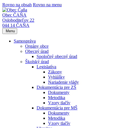
Rovno na obsah
Rovno na menu
Obec ČAŇA
Osloboditeľov 22
044 14 ČAŇA
Menu
Samospráva
Orgány obce
Obecný úrad
Spoločný obecný úrad
Školský úrad
Legislatíva
Zákony
Vyhlášky
Nariadenie vlády
Dokumentácia pre ZŠ
Dokumenty
Metodika
Vzory tlačív
Dokumentácia pre MŠ
Dokumenty
Metodika
Vzory tlačív