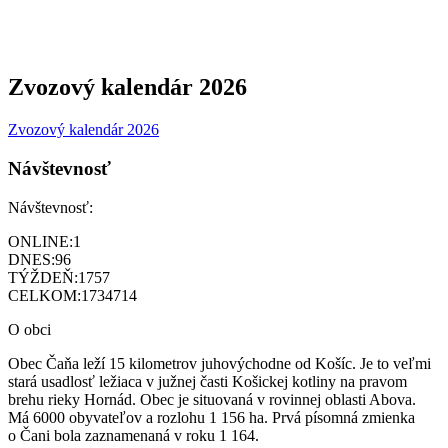
Zvozový kalendár 2026
Zvozový kalendár 2026
Návštevnosť
Návštevnosť:
ONLINE:
1
DNES:
96
TÝŽDEŇ:
1757
CELKOM:
1734714
O obci
Obec Čaňa leží 15 kilometrov juhovýchodne od Košíc. Je to veľmi
stará usadlosť ležiaca v južnej časti Košickej kotliny na pravom
brehu rieky Hornád. Obec je situovaná v rovinnej oblasti Abova.
Má 6000 obyvateľov a rozlohu 1 156 ha. Prvá písomná zmienka
o Čani bola zaznamenaná v roku 1 164.