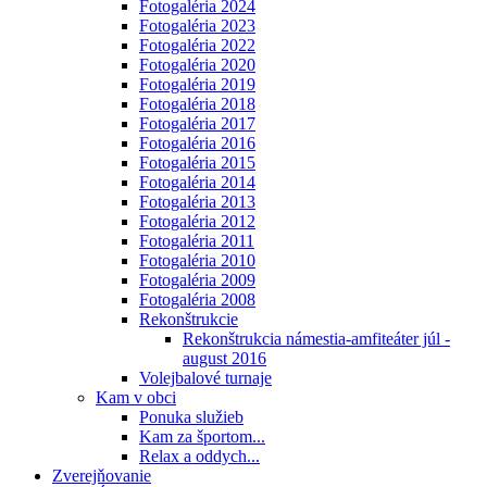
Fotogaléria 2024
Fotogaléria 2023
Fotogaléria 2022
Fotogaléria 2020
Fotogaléria 2019
Fotogaléria 2018
Fotogaléria 2017
Fotogaléria 2016
Fotogaléria 2015
Fotogaléria 2014
Fotogaléria 2013
Fotogaléria 2012
Fotogaléria 2011
Fotogaléria 2010
Fotogaléria 2009
Fotogaléria 2008
Rekonštrukcie
Rekonštrukcia námestia-amfiteáter júl -
august 2016
Volejbalové turnaje
Kam v obci
Ponuka služieb
Kam za športom...
Relax a oddych...
Zverejňovanie