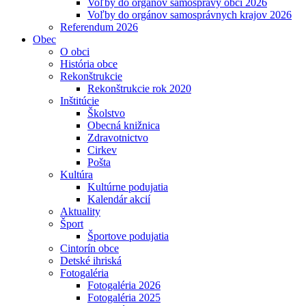
Voľby do orgánov samosprávy obcí 2026
Voľby do orgánov samosprávnych krajov 2026
Referendum 2026
Obec
O obci
História obce
Rekonštrukcie
Rekonštrukcie rok 2020
Inštitúcie
Školstvo
Obecná knižnica
Zdravotnictvo
Cirkev
Pošta
Kultúra
Kultúrne podujatia
Kalendár akcií
Aktuality
Šport
Športove podujatia
Cintorín obce
Detské ihriská
Fotogaléria
Fotogaléria 2026
Fotogaléria 2025