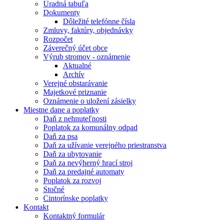
Úradná tabuľa
Dokumenty
Dôležité telefónne čísla
Zmluvy, faktúry, objednávky
Rozpočet
Záverečný účet obce
Výrub stromov - oznámenie
Aktualné
Archív
Verejné obstarávanie
Majetkové priznanie
Oznámenie o uložení zásielky
Miestne dane a poplatky
Daň z nehnuteľnosti
Poplatok za komunálny odpad
Daň za psa
Daň za užívanie verejného priestranstva
Daň za ubytovanie
Daň za nevýherný hrací stroj
Daň za predajné automaty
Poplatok za rozvoj
Stočné
Cintorínske poplatky
Kontakt
Kontaktný formulár