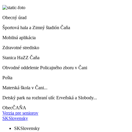
Obecný úrad
Športová hala a Zimný štadión Čaňa
Mobilná aplikácia
Zdravotné stredisko
Stanica HaZZ Čaňa
Obvodné oddelenie Policajného zboru v Čani
Pošta
Materská škola v Čani...
Detský park na rozhraní ulíc Erveňská a Slobody...
Obec
ČAŇA
Verzia pre seniorov
SK
Slovensky
SK
Slovensky