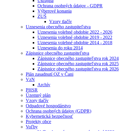
Ukrajina
Ochrana osobných údajov - GDPR
Výberové konania
ZUŠ
Vzory tlačív
Uznesenia obecného zastupiteľstva
Uznesenia volebné obdobie 2022 - 2026
Uznesenia volebné obdobie 2019 - 2022
Uznesenia volebné obdobie 2014 - 2018
Uznesenia do roku 2014
Zápisnice obecného zastupiteľstva
Zápisnice obecného zastupiteľstva rok 2024
Zápisnice obecného zastupiteľstva rok 2025
Zápisnice obecného zastupiteľstva rok 2026
Plán zasadnutí OZ v Čani
VzN
Archív
PHSR
Územný plán
Vzory tlačív
Odpadové hospodárstvo
Ochrana osobných údajov (GDPR)
Kybernetická bezpečnosť
Projekty obce
Voľby