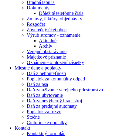
Úradná tabuľa
Dokumenty
Dôležité telefónne čísla
Zmluvy, faktúry, objednávky
Rozpočet
Záverečný účet obce
Výrub stromov - oznámenie
Aktualné
Archív
Verejné obstarávanie
Majetkové priznanie
Oznámenie o uložení zásielky
Miestne dane a poplatky
Daň z nehnuteľnosti
Poplatok za komunálny odpad
Daň za psa
Daň za užívanie verejného priestranstva
Daň za ubytovanie
Daň za nevýherný hrací stroj
Daň za predajné automaty
Poplatok za rozvoj
Stočné
Cintorínske poplatky
Kontakt
Kontaktný formulár