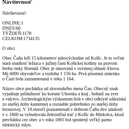
Návštevnosť
Návštevnosť:
ONLINE:
1
DNES:
60
TÝŽDEŇ:
1178
CELKOM:
1734135
O obci
Obec Čaňa leží 15 kilometrov juhovýchodne od Košíc. Je to veľmi
stará usadlosť ležiaca v južnej časti Košickej kotliny na pravom
brehu rieky Hornád. Obec je situovaná v rovinnej oblasti Abova.
Má 6000 obyvateľov a rozlohu 1 156 ha. Prvá písomná zmienka
o Čani bola zaznamenaná v roku 1 164.
Názov obce pochádza od slovenského mena Čan. Obecný znak
vyjadruje príslušnosť ku korune Uhorska a kraj , bohatý na zver
a vtáctvo. Archeologickým výskumom boli v obci odkryté náleziská
zo staršej doby kamennej a rozsiahle pohrebisko zo staršej doby
bronzovej. V 19.storočí poznamenali v dobrom Čaňu dve udalosti:
v r. 1860 sa vybudovala železničná trať z Košíc do Miskolca, ktorá
prechádza cez obec a v roku 1865 bol spustený veľký parno
elektrický mlyn.