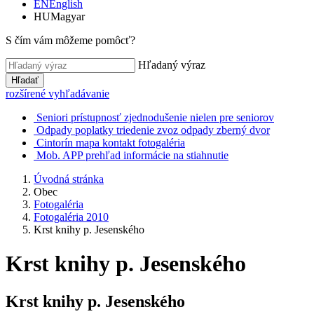
EN
English
HU
Magyar
S čím vám môžeme pomôcť?
Hľadaný výraz
Hľadať
rozšírené vyhľadávanie
Seniori
prístupnosť
zjednodušenie
nielen pre seniorov
Odpady
poplatky
triedenie
zvoz odpady
zberný dvor
Cintorín
mapa
kontakt
fotogaléria
Mob. APP
prehľad
informácie
na stiahnutie
Úvodná stránka
Obec
Fotogaléria
Fotogaléria 2010
Krst knihy p. Jesenského
Krst knihy p. Jesenského
Krst knihy p. Jesenského