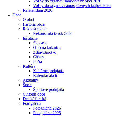
Voľby do orgánov samosprávy obcí 2026
Voľby do orgánov samosprávnych krajov 2026
Referendum 2026
Obec
O obci
História obce
Rekonštrukcie
Rekonštrukcie rok 2020
Inštitúcie
Školstvo
Obecná knižnica
Zdravotnictvo
Cirkev
Pošta
Kultúra
Kultúrne podujatia
Kalendár akcií
Aktuality
Šport
Športove podujatia
Cintorín obce
Detské ihriská
Fotogaléria
Fotogaléria 2026
Fotogaléria 2025