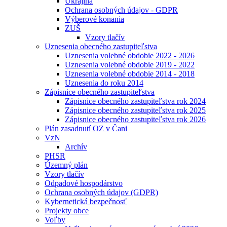
Ukrajina
Ochrana osobných údajov - GDPR
Výberové konania
ZUŠ
Vzory tlačív
Uznesenia obecného zastupiteľstva
Uznesenia volebné obdobie 2022 - 2026
Uznesenia volebné obdobie 2019 - 2022
Uznesenia volebné obdobie 2014 - 2018
Uznesenia do roku 2014
Zápisnice obecného zastupiteľstva
Zápisnice obecného zastupiteľstva rok 2024
Zápisnice obecného zastupiteľstva rok 2025
Zápisnice obecného zastupiteľstva rok 2026
Plán zasadnutí OZ v Čani
VzN
Archív
PHSR
Územný plán
Vzory tlačív
Odpadové hospodárstvo
Ochrana osobných údajov (GDPR)
Kybernetická bezpečnosť
Projekty obce
Voľby