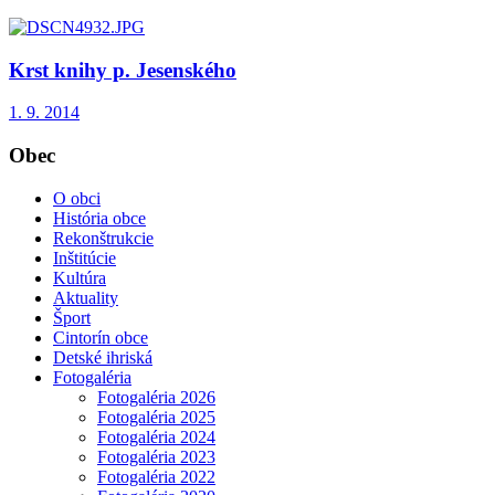
Krst knihy p. Jesenského
1. 9. 2014
Obec
O obci
História obce
Rekonštrukcie
Inštitúcie
Kultúra
Aktuality
Šport
Cintorín obce
Detské ihriská
Fotogaléria
Fotogaléria 2026
Fotogaléria 2025
Fotogaléria 2024
Fotogaléria 2023
Fotogaléria 2022