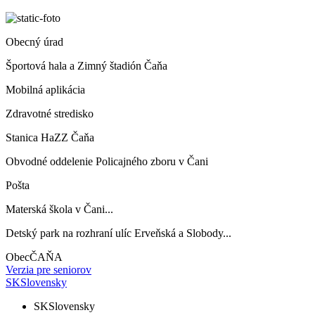
Obecný úrad
Športová hala a Zimný štadión Čaňa
Mobilná aplikácia
Zdravotné stredisko
Stanica HaZZ Čaňa
Obvodné oddelenie Policajného zboru v Čani
Pošta
Materská škola v Čani...
Detský park na rozhraní ulíc Erveňská a Slobody...
Obec
ČAŇA
Verzia pre seniorov
SK
Slovensky
SK
Slovensky