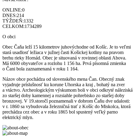
ONLINE:
0
DNES:
214
TÝŽDEŇ:
1332
CELKOM:
1734289
O obci
Obec Čaňa leží 15 kilometrov juhovýchodne od Košíc. Je to veľmi
stará usadlosť ležiaca v južnej časti Košickej kotliny na pravom
brehu rieky Hornád. Obec je situovaná v rovinnej oblasti Abova.
Má 6000 obyvateľov a rozlohu 1 156 ha. Prvá písomná zmienka
o Čani bola zaznamenaná v roku 1 164.
Názov obce pochádza od slovenského mena Čan. Obecný znak
vyjadruje príslušnosť ku korune Uhorska a kraj , bohatý na zver
a vtáctvo. Archeologickým výskumom boli v obci odkryté náleziská
zo staršej doby kamennej a rozsiahle pohrebisko zo staršej doby
bronzovej. V 19.storočí poznamenali v dobrom Čaňu dve udalosti:
v r. 1860 sa vybudovala železničná trať z Košíc do Miskolca, ktorá
prechádza cez obec a v roku 1865 bol spustený veľký parno
elektrický mlyn.