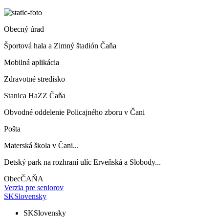
Obecný úrad
Športová hala a Zimný štadión Čaňa
Mobilná aplikácia
Zdravotné stredisko
Stanica HaZZ Čaňa
Obvodné oddelenie Policajného zboru v Čani
Pošta
Materská škola v Čani...
Detský park na rozhraní ulíc Erveňská a Slobody...
Obec
ČAŇA
Verzia pre seniorov
SK
Slovensky
SK
Slovensky