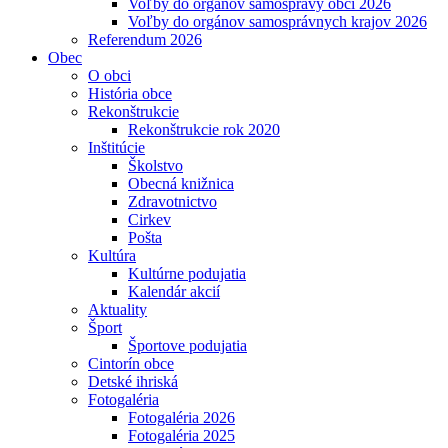
Voľby do orgánov samosprávy obcí 2026
Voľby do orgánov samosprávnych krajov 2026
Referendum 2026
Obec
O obci
História obce
Rekonštrukcie
Rekonštrukcie rok 2020
Inštitúcie
Školstvo
Obecná knižnica
Zdravotnictvo
Cirkev
Pošta
Kultúra
Kultúrne podujatia
Kalendár akcií
Aktuality
Šport
Športove podujatia
Cintorín obce
Detské ihriská
Fotogaléria
Fotogaléria 2026
Fotogaléria 2025