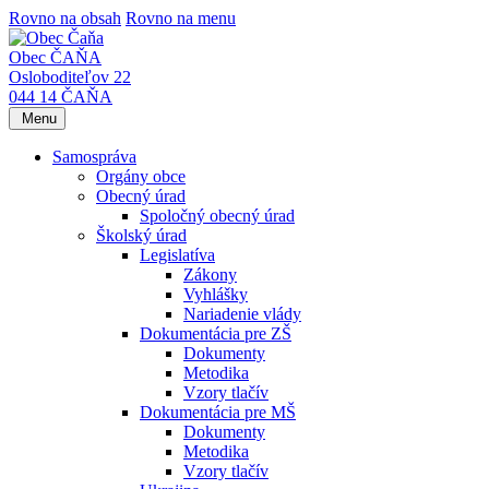
Rovno na obsah
Rovno na menu
Obec ČAŇA
Osloboditeľov 22
044 14 ČAŇA
Menu
Samospráva
Orgány obce
Obecný úrad
Spoločný obecný úrad
Školský úrad
Legislatíva
Zákony
Vyhlášky
Nariadenie vlády
Dokumentácia pre ZŠ
Dokumenty
Metodika
Vzory tlačív
Dokumentácia pre MŠ
Dokumenty
Metodika
Vzory tlačív