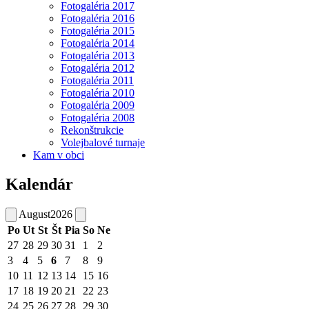
Fotogaléria 2017
Fotogaléria 2016
Fotogaléria 2015
Fotogaléria 2014
Fotogaléria 2013
Fotogaléria 2012
Fotogaléria 2011
Fotogaléria 2010
Fotogaléria 2009
Fotogaléria 2008
Rekonštrukcie
Volejbalové turnaje
Kam v obci
Kalendár
August
2026
Po
Ut
St
Št
Pia
So
Ne
27
28
29
30
31
1
2
3
4
5
6
7
8
9
10
11
12
13
14
15
16
17
18
19
20
21
22
23
24
25
26
27
28
29
30