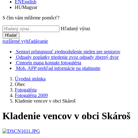
EN
English
HU
Magyar
S čím vám môžeme pomôcť?
Hľadaný výraz
Hľadať
rozšírené vyhľadávanie
Seniori
prístupnosť
zjednodušenie
nielen pre seniorov
Odpady
poplatky
triedenie
zvoz odpady
zberný dvor
Cintorín
mapa
kontakt
fotogaléria
Mob. APP
prehľad
informácie
na stiahnutie
Úvodná stránka
Obec
Fotogaléria
Fotogaléria 2009
Kladenie vencov v obci Skároš
Kladenie vencov v obci Skároš