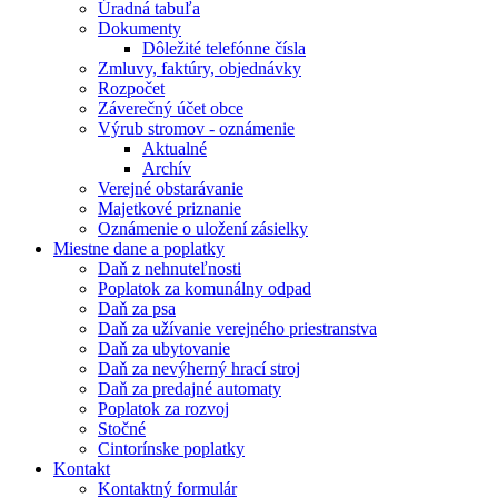
Úradná tabuľa
Dokumenty
Dôležité telefónne čísla
Zmluvy, faktúry, objednávky
Rozpočet
Záverečný účet obce
Výrub stromov - oznámenie
Aktualné
Archív
Verejné obstarávanie
Majetkové priznanie
Oznámenie o uložení zásielky
Miestne dane a poplatky
Daň z nehnuteľnosti
Poplatok za komunálny odpad
Daň za psa
Daň za užívanie verejného priestranstva
Daň za ubytovanie
Daň za nevýherný hrací stroj
Daň za predajné automaty
Poplatok za rozvoj
Stočné
Cintorínske poplatky
Kontakt
Kontaktný formulár