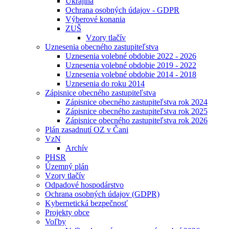
Ukrajina
Ochrana osobných údajov - GDPR
Výberové konania
ZUŠ
Vzory tlačív
Uznesenia obecného zastupiteľstva
Uznesenia volebné obdobie 2022 - 2026
Uznesenia volebné obdobie 2019 - 2022
Uznesenia volebné obdobie 2014 - 2018
Uznesenia do roku 2014
Zápisnice obecného zastupiteľstva
Zápisnice obecného zastupiteľstva rok 2024
Zápisnice obecného zastupiteľstva rok 2025
Zápisnice obecného zastupiteľstva rok 2026
Plán zasadnutí OZ v Čani
VzN
Archív
PHSR
Územný plán
Vzory tlačív
Odpadové hospodárstvo
Ochrana osobných údajov (GDPR)
Kybernetická bezpečnosť
Projekty obce
Voľby