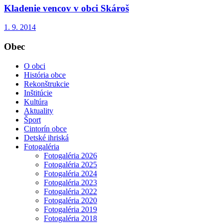
Kladenie vencov v obci Skároš
1. 9. 2014
Obec
O obci
História obce
Rekonštrukcie
Inštitúcie
Kultúra
Aktuality
Šport
Cintorín obce
Detské ihriská
Fotogaléria
Fotogaléria 2026
Fotogaléria 2025
Fotogaléria 2024
Fotogaléria 2023
Fotogaléria 2022
Fotogaléria 2020
Fotogaléria 2019
Fotogaléria 2018