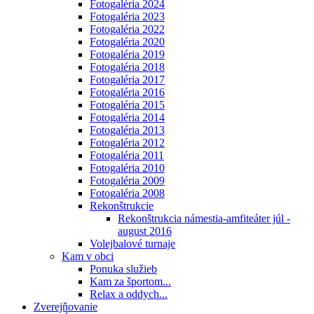
Fotogaléria 2024
Fotogaléria 2023
Fotogaléria 2022
Fotogaléria 2020
Fotogaléria 2019
Fotogaléria 2018
Fotogaléria 2017
Fotogaléria 2016
Fotogaléria 2015
Fotogaléria 2014
Fotogaléria 2013
Fotogaléria 2012
Fotogaléria 2011
Fotogaléria 2010
Fotogaléria 2009
Fotogaléria 2008
Rekonštrukcie
Rekonštrukcia námestia-amfiteáter júl -
august 2016
Volejbalové turnaje
Kam v obci
Ponuka služieb
Kam za športom...
Relax a oddych...
Zverejňovanie