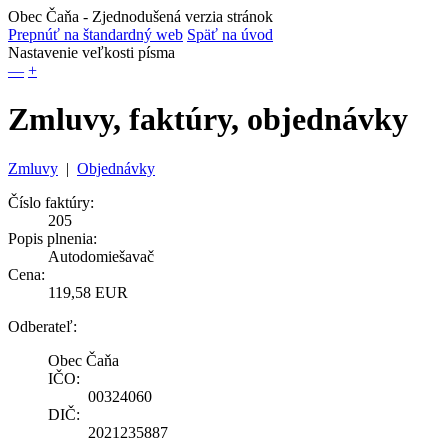
Obec Čaňa
- Zjednodušená verzia stránok
Prepnúť na štandardný web
Späť na úvod
Nastavenie veľkosti písma
—
+
Zmluvy, faktúry, objednávky
Zmluvy
|
Objednávky
Číslo faktúry:
205
Popis plnenia:
Autodomiešavač
Cena:
119,58 EUR
Odberateľ:
Obec Čaňa
IČO:
00324060
DIČ:
2021235887