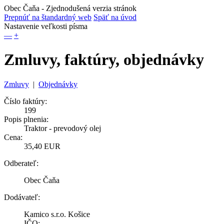
Obec Čaňa
- Zjednodušená verzia stránok
Prepnúť na štandardný web
Späť na úvod
Nastavenie veľkosti písma
—
+
Zmluvy, faktúry, objednávky
Zmluvy
|
Objednávky
Číslo faktúry:
199
Popis plnenia:
Traktor - prevodový olej
Cena:
35,40 EUR
Odberateľ:
Obec Čaňa
Dodávateľ:
Kamico s.r.o. Košice
IČO: